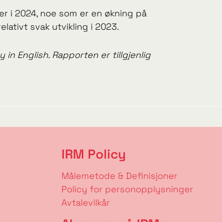
er i 2024, noe som er en økning på
ativt svak utvikling i 2023.
n English. Rapporten er tillgjenlig
IRM Policy
Målemetode & Definisjoner
Policy for personopplysninger
Avtalevilkår