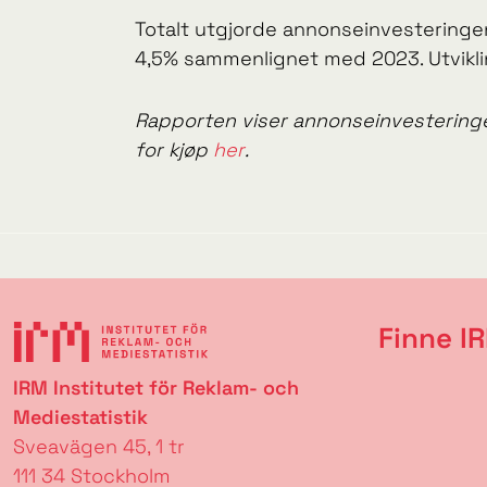
Totalt utgjorde annonseinvesteringene
4,5% sammenlignet med 2023. Utvikling
Rapporten viser annonseinvesteringen
for kjøp
her
.
Finne I
IRM Institutet för Reklam- och
Mediestatistik
Sveavägen 45, 1 tr
111 34 Stockholm