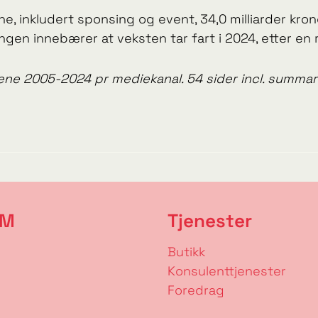
, inkludert sponsing og event, 34,0 milliarder kron
en innebærer at veksten tar fart i 2024, etter en rel
e 2005-2024 pr mediekanal. 54 sider incl. summary i
RM
Tjenester
Butikk
Konsulenttjenester
Foredrag