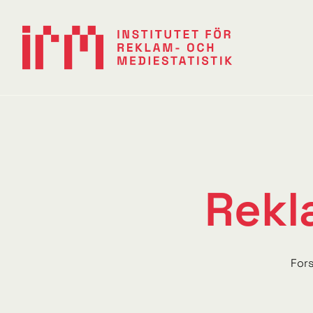
Rekl
For