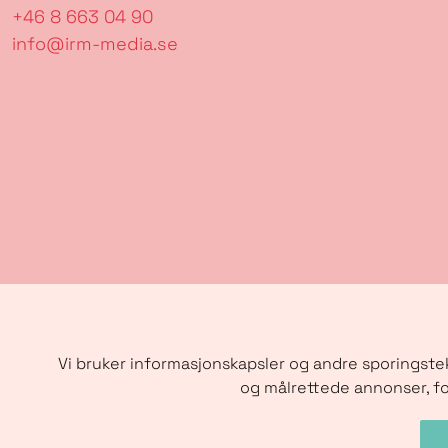
+46 8 663 04 90
info@irm-media.se
Vi bruker informasjonskapsler og andre sporingstek
og målrettede annonser, fo