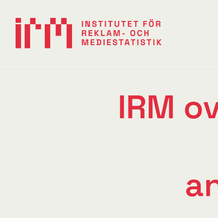
IRM o
a