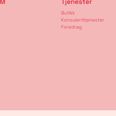
RM
Tjenester
Butikk
Konsulenttjenester
Foredrag