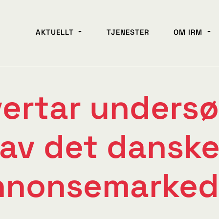
AKTUELLT
TJENESTER
OM IRM
vertar undersø
av det dansk
nnonsemarked