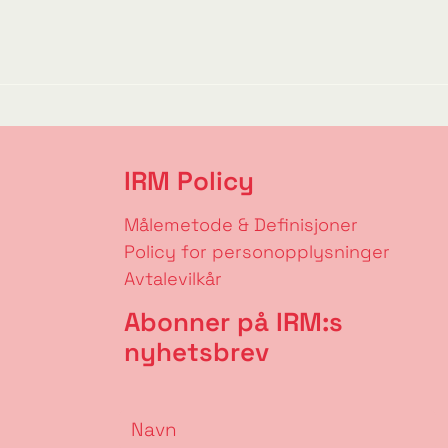
IRM Policy
Målemetode & Definisjoner
Policy for personopplysninger
Avtalevilkår
Abonner på IRM:s
nyhetsbrev