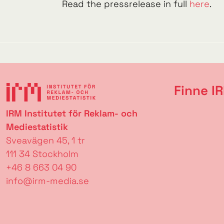
Read the pressrelease in full
here
.
Finne I
IRM Institutet för Reklam- och
Mediestatistik
Sveavägen 45, 1 tr
111 34 Stockholm
+46 8 663 04 90
info@irm-media.se