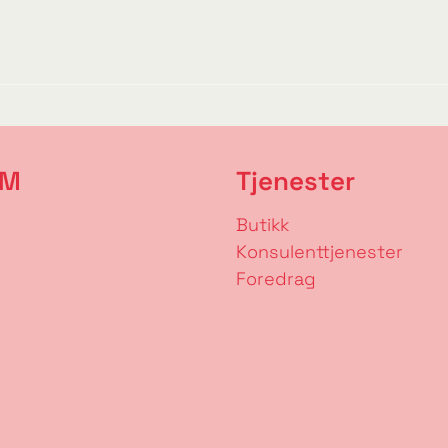
RM
Tjenester
Butikk
Konsulenttjenester
Foredrag