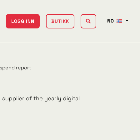
NO
LOGG INN
BUTIKK
adspend report
 supplier of the yearly digital