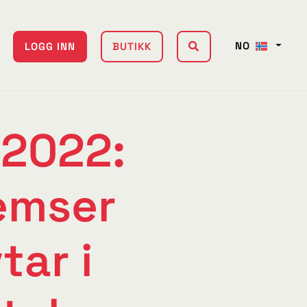
NO
LOGG INN
BUTIKK
 2022:
emser
tar i