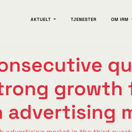
AKTUELT
TJENESTER
OM IRM
onsecutive qu
trong growth 
 advertising 
h advertising market in the third quart