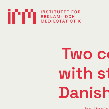
Two c
with s
Danish
The Danis