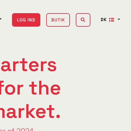
DK
LOG IND
BUTIK
arters
for the
market.
er of 2024