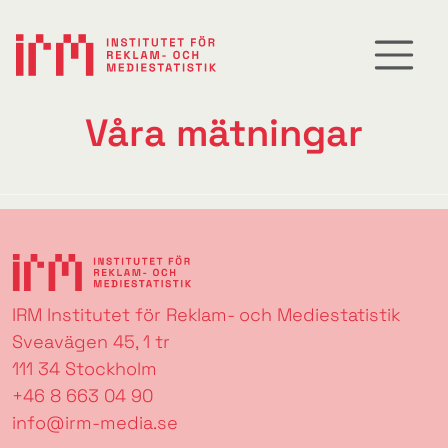
Våra mätningar
IRM Institutet för Reklam- och Mediestatistik
Sveavägen 45, 1 tr
111 34 Stockholm
+46 8 663 04 90
info@irm-media.se