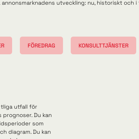
å annonsmarknadens utveckling: nu, historiskt och i
ER
FÖREDRAG
KONSULTTJÄNSTER
tliga utfall för
s prognoser. Du kan
 tidsperioder som
och diagram. Du kan