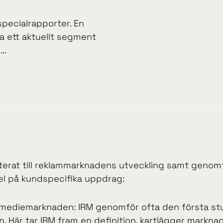
specialrapporter. En
a ett aktuellt segment
..
erat till reklammarknadens utveckling samt genomfö
el på kundspecifika uppdrag:
å mediemarknaden: IRM genomför ofta den första stu
 Här tar IRM fram en definition, kartlägger markna