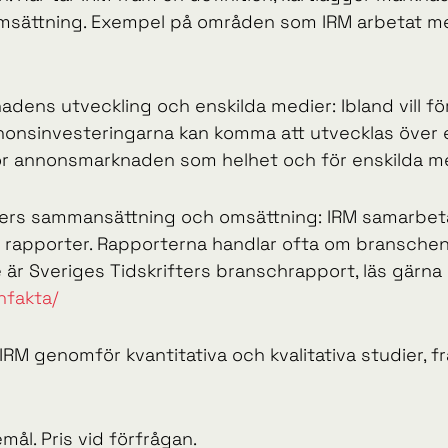
msättning. Exempel på områden som IRM arbetat me
ens utveckling och enskilda medier: Ibland vill före
nnonsinvesteringarna kan komma att utvecklas över e
för annonsmarknaden som helhet och för enskilda me
ers sammansättning och omsättning: IRM samarbeta
rapporter. Rapporterna handlar ofta om bransche
är Sveriges Tidskrifters branschrapport, läs gärna 
hfakta/
er: IRM genomför kvantitativa och kvalitativa studier
ål. Pris vid förfrågan.