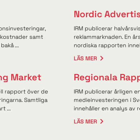
Nordic Adverti
onsinvesteringar,
IRM publicerar halvårsv
skostnader samt
reklammarknaden. En års
bakå ...
nordiska rapporten innehå
LÄS MER
ing Market
Regionala Rap
ell rapport över de
IRM publicerar årligen e
ingarna. Samtliga
medieinvesteringen i Sv
t ...
innehåller en analys av r
LÄS MER