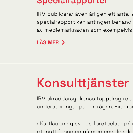
Specialrapporter
IRM publicerar även årligen ett antal 
specialrapport kan antingen behandl
av mediemarknaden som exempelvis .
LÄS MER
Konsulttjänster
IRM skräddarsyr konsultuppdrag relat
undersökningar på förfrågan. Exemp
• Kartläggning av nya företeelser p
ett nytt fenomen på mediemarknaden.