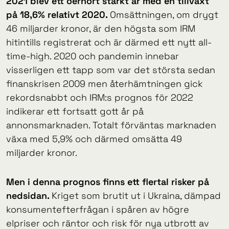
2021 blev ett oerhört starkt
år med en tillväxt
på 18,6% relativt 2020.
Omsättningen, om drygt
46 miljarder kronor, är den högsta som IRM
hitintills registrerat och är därmed ett nytt all-
time-high. 2020 och pandemin innebar
visserligen ett tapp som var det största sedan
finanskrisen 2009 men återhämtningen gick
rekordsnabbt och IRM:s prognos för 2022
indikerar ett fortsatt gott år på
annonsmarknaden. Totalt förväntas marknaden
växa med 5,9% och därmed omsätta 49
miljarder kronor.
Men i denna prognos finns ett flertal risker på
nedsidan.
Kriget som brutit ut i Ukraina, dämpad
konsumentefterfrågan i spåren av högre
elpriser och räntor och risk för nya utbrott av