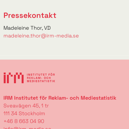
Pressekontakt
Madeleine Thor, VD
madeleine.thor@irm-media.se
IRM Institutet för Reklam- och Mediestatistik
Sveavägen 45, 1 tr
111 34 Stockholm
+46 8 663 04 90
info@irm-media.se