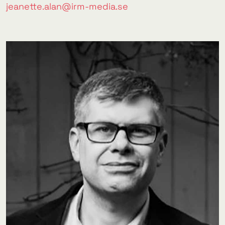
jeanette.alan@irm-media.se