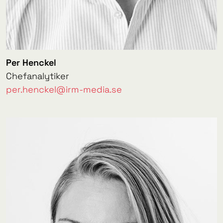
Per Henckel
Chefanalytiker
per.henckel@irm-media.se