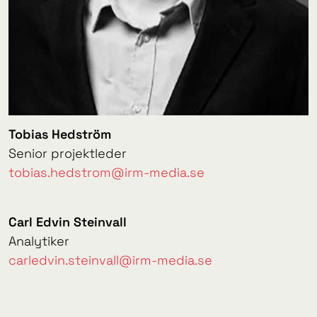
Tobias Hedström
Senior projektleder
tobias.hedstrom@irm-media.se
Carl Edvin Steinvall
Analytiker
carledvin.steinvall@irm-media.se