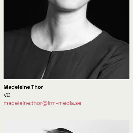
Madeleine Thor
VD
madeleine.thor@irm-media.se